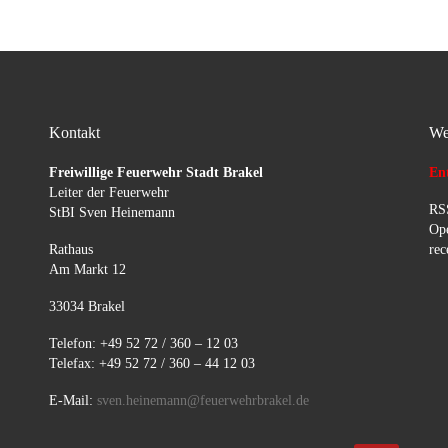
Kontakt
We
Freiwillige Feuerwehr Stadt Brakel
Ent
Leiter der Feuerwehr
RSS
StBI Sven Heinemann
Ope
Rathaus
rec
Am Markt 12
33034 Brakel
Telefon: +49 52 72 / 360 – 12 03
Telefax: +49 52 72 / 360 – 44 12 03
E-Mail:
sven.heinemann@feuerwehrbrakel.de