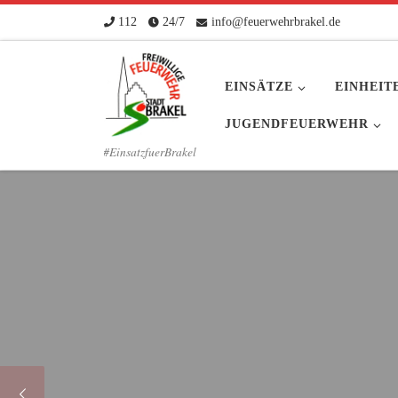
112
24/7
info@feuerwehrbrakel.de
Zum Inhalt springen
EINSÄTZE
EINHEIT
JUGENDFEUERWEHR
#EinsatzfuerBrakel