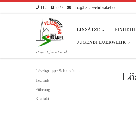
112
24/7
info@feuerwehrbrakel.de
Zum Inhalt springen
EINSÄTZE
EINHEIT
JUGENDFEUERWEHR
#EinsatzfuerBrakel
Löschgruppe Schmechten
Lö
Technik
Führung
Kontakt