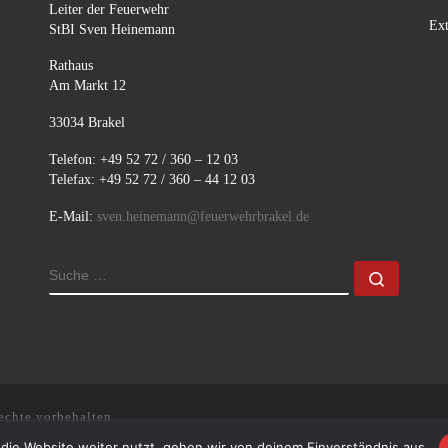
Leiter der Feuerwehr
Ext
StBI Sven Heinemann
Rathaus
Am Markt 12
33034 Brakel
Telefon: +49 52 72 / 360 – 12 03
Telefax: +49 52 72 / 360 – 44 12 03
E-Mail:
sven.heinemann@feuerwehrbrakel.de
SUCHE
Suche 
echte vorbehalten
die Website weiter nutzt, gehen wir von deinem Einverständnis aus.