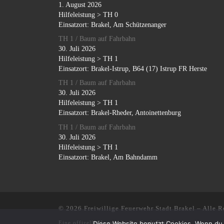
1. August 2026
Hilfeleistung > TH 0
Einsatzort: Brakel, Am Schützenanger
TH 1 / Baum auf Fahrbahn
30. Juli 2026
Hilfeleistung > TH 1
Einsatzort: Brakel-Istrup, B64 (17) Istrup FR Herste
TH 1 / Baum auf Fahrbahn
30. Juli 2026
Hilfeleistung > TH 1
Einsatzort: Brakel-Rheder, Antoinettenburg
TH 1 / Baum auf Fahrbahn
30. Juli 2026
Hilfeleistung > TH 1
Einsatzort: Brakel, Am Bahndamm
© 2026
Freiwillige Feuerwehr Stadt Brakel
–
Alle R
Diese Website benutzt Cookies. Wenn du 
Eine offizelle Homepage der
Stadt Brakel