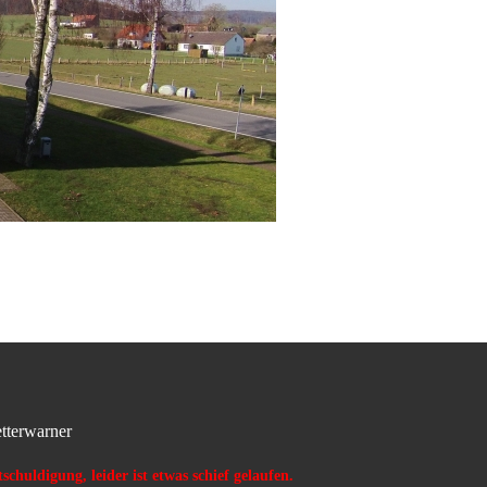
tterwarner
schuldigung, leider ist etwas schief gelaufen.