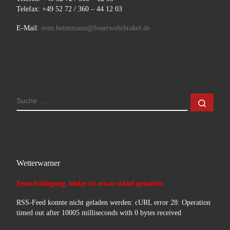
Telefax: +49 52 72 / 360 – 44 12 03
E-Mail:
sven.heinemann@feuerwehrbrakel.de
SUCHE
Such
Wetterwarner
Entschuldigung, leider ist etwas schief gelaufen.
RSS-Feed konnte nicht geladen werden: cURL error 28: Operation
timed out after 10005 milliseconds with 0 bytes received