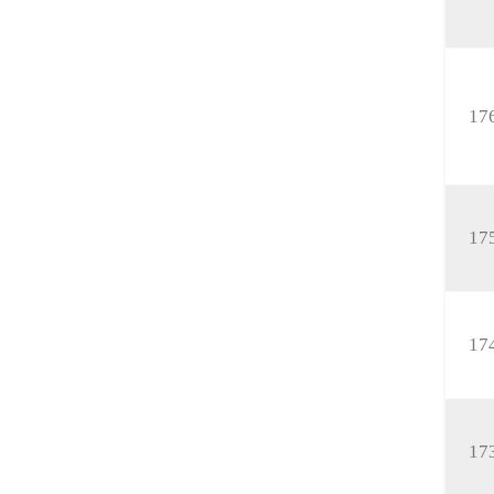
17
17
17
17