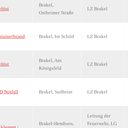
Brakel,
löst
LZ Brakel
Ostheimer Straße
ntainerbrand
Brakel, Im Schild
LZ Brakel
Brakel, Am
löst
LZ Brakel
Königsfeld
D Notfall
Brakel, Sudheim
LZ Brakel
Leitung der
Brakel-Hembsen,
Feuerwehr, LG
 klemmt /