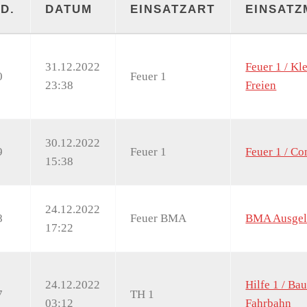
D.
DATUM
EINSATZART
EINSAT
31.12.2022
Feuer 1 / Kl
0
Feuer 1
23:38
Freien
30.12.2022
9
Feuer 1
Feuer 1 / Co
15:38
24.12.2022
8
Feuer BMA
BMA Ausgel
17:22
24.12.2022
Hilfe 1 / Ba
7
TH 1
03:12
Fahrbahn