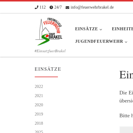
112
24/7
info@feuerwehrbrakel.de
Zum Inhalt springen
EINSÄTZE
EINHEIT
JUGENDFEUERWEHR
#EinsatzfuerBrakel
EINSÄTZE
Ei
2022
Die Ei
2021
übersi
2020
2019
Bitte 
2018
2025