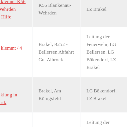
n klemmt K56
K56 Blankenau-
Wehrden
LZ Brakel
Wehrden
 Hilfe
Leitung der
Brakel, B252 -
Feuerwehr, LG
 klemmt / 4
Bellersen Abfahrt
Bellersen, LG
Gut Albrock
Bökendorf, LZ
Brakel
Brakel, Am
LG Bökendorf,
klung in
Königsfeld
LZ Brakel
rik
Leitung der