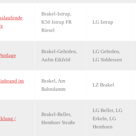
Brakel-Istrup,
uslaufende
K50 Istrup FR
LG Istrup
fe
Riesel
Brakel-Gehrden,
LG Gehrden,
 Notlage
Aufm Eikfeld
LG Siddessen
einbrand im
Brakel, Am
LZ Brakel
Bahndamm
LG Beller, LG
Brakel-Beller,
klung /
Erkeln, LG
Hembser Straße
Hembsen