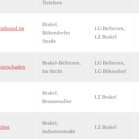
Tietelsen
Brakel,
einbrand im
LG Bellersen,
Bökendorfer
LZ Brakel
Straße
Brakel-Bellersen,
LG Bellersen,
sserschaden
Im Sticht
LG Bökendorf
Brakel,
LZ Brakel
Brunnenallee
Brakel,
löst
LZ Brakel
Industriestraße