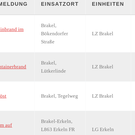
ZMELDUNG
EINSATZORT
EINHEITEN
Brakel,
einbrand im
Bökendorfer
LZ Brakel
Straße
Brakel,
ntainerbrand
LZ Brakel
Lütkerlinde
öst
Brakel, Tegelweg
LZ Brakel
Brakel-Erkeln,
um auf
L863 Erkeln FR
LG Erkeln