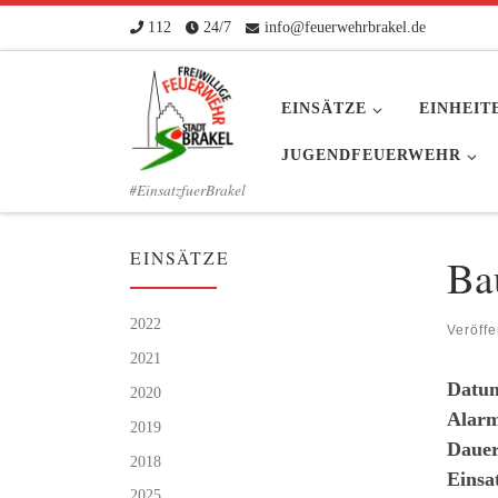
112
24/7
info@feuerwehrbrakel.de
Zum Inhalt springen
EINSÄTZE
EINHEIT
JUGENDFEUERWEHR
#EinsatzfuerBrakel
EINSÄTZE
Ba
2022
Veröffe
2021
Datu
2020
Alarm
2019
Dauer
2018
Einsa
2025