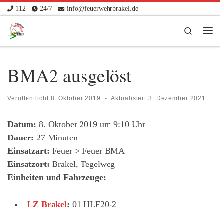
112
24/7
info@feuerwehrbrakel.de
Zum Inhalt springen
Search
Me
BMA2 ausgelöst
Veröffentlicht
8. Oktober 2019
-
Aktualisiert
3. Dezember 2021
Datum:
8. Oktober 2019 um 9:10 Uhr
Dauer:
27 Minuten
Einsatzart:
Feuer > Feuer BMA
Einsatzort:
Brakel, Tegelweg
Einheiten und Fahrzeuge:
LZ Brakel
:
01 HLF20-2