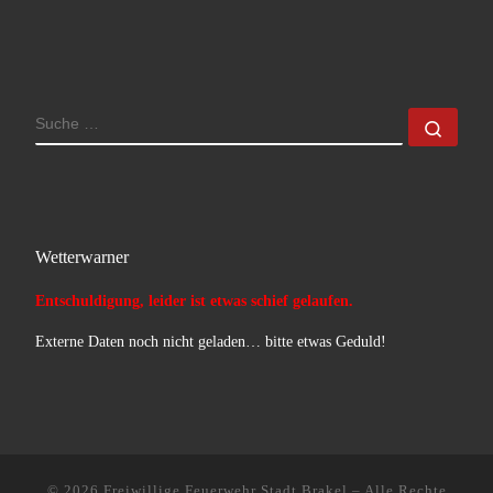
SUCHE
Such
Wetterwarner
Entschuldigung, leider ist etwas schief gelaufen.
Externe Daten noch nicht geladen… bitte etwas Geduld!
© 2026
Freiwillige Feuerwehr Stadt Brakel
–
Alle Rechte