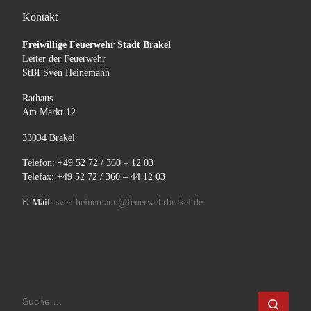
Kontakt
Freiwillige Feuerwehr Stadt Brakel
Leiter der Feuerwehr
StBI Sven Heinemann
Rathaus
Am Markt 12
33034 Brakel
Telefon: +49 52 72 / 360 – 12 03
Telefax: +49 52 72 / 360 – 44 12 03
E-Mail:
sven.heinemann@feuerwehrbrakel.de
SUCHE
Such