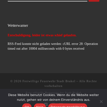
Wetterwarner
Entschuldigung, leider ist etwas schief gelaufen.
RSS-Feed konnte nicht geladen werden: cURL error 28: Operation
timed out after 10004 milliseconds with 0 bytes received
© 2026
Freiwillige Feuerwehr Stadt Brakel
–
Alle Rechte
vorbehalten
Eine offizelle Homepage der
Stadt Brakel
Diese Website benutzt Cookies. Wenn du die Website weiter
nutzt, gehen wir von deinem Einverständnis aus.
OK
Nein
Datenschutzerklärung