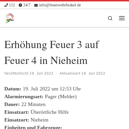
112
24/7
info@feuerwehrbrakel.de
Zum Inhalt springen
Search
Me
Erhöhung Feuer 3 auf
Feuer 4 in Nieheim
Veröffentlicht
19. Juli 2022
-
Aktualisiert
19. Juli 2022
Datum:
19. Juli 2022 um 12:53 Uhr
Alarmierungsart:
Pager (Melder)
Dauer:
22 Minuten
Einsatzart:
Überörtliche Hilfe
Einsatzort:
Nieheim
Einheiten und Fahrzeuge: