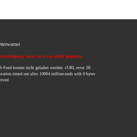
Sicherstellung des
Brandschutz. […]
tterwarner
schuldigung, leider ist etwas schief gelaufen.
-Feed konnte nicht geladen werden: cURL error 28:
ration timed out after 10004 milliseconds with 0 bytes
eived