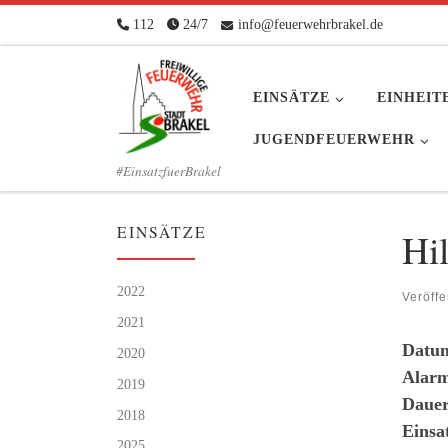
112
24/7
info@feuerwehrbrakel.de
Zum Inhalt springen
EINSÄTZE
EINHEIT
JUGENDFEUERWEHR
#EinsatzfuerBrakel
EINSÄTZE
Hi
2022
Veröffe
2021
Datu
2020
Alarm
2019
Dauer
2018
Einsa
2025