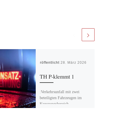
Veröffentlicht
28. März 2026
TH P-klemmt 1
:Verkehrsunfall mit zwei
beteiligten Fahrzeugen im
Kreuzungsbereich
Bruchtauenstraße, Bredenweg
und Bökendorfer Str. Keine
Personen eingeklemmt.
Absichern der Einsatzstelle und