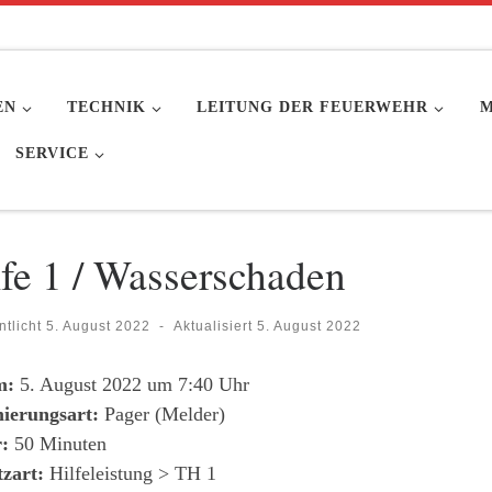
EN
TECHNIK
LEITUNG DER FEUERWEHR
M
SERVICE
lfe 1 / Wasserschaden
ntlicht
5. August 2022
-
Aktualisiert
5. August 2022
m:
5. August 2022 um 7:40 Uhr
ierungsart:
Pager (Melder)
:
50 Minuten
tzart:
Hilfeleistung > TH 1