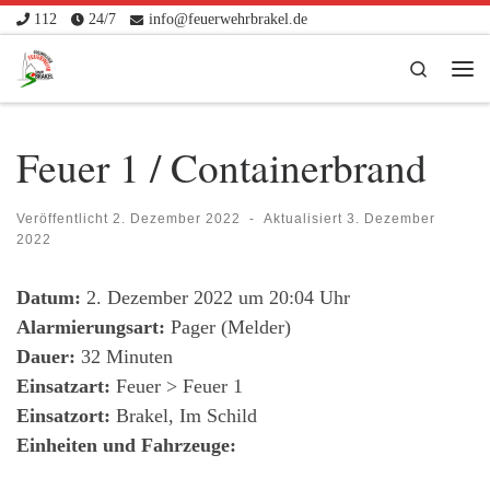
112
24/7
info@feuerwehrbrakel.de
Zum Inhalt springen
Search
Me
Feuer 1 / Containerbrand
Veröffentlicht
2. Dezember 2022
-
Aktualisiert
3. Dezember
2022
Datum:
2. Dezember 2022 um 20:04 Uhr
Alarmierungsart:
Pager (Melder)
Dauer:
32 Minuten
Einsatzart:
Feuer > Feuer 1
Einsatzort:
Brakel, Im Schild
Einheiten und Fahrzeuge: