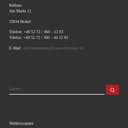
Rathaus
Am Markt 12
33034 Brakel
Telefon: +49 52 72 / 360 – 12 03
Telefax: +49 52 72 / 360 – 44 12 03
E-Mail:
sven.heinemann@feuerwehrbrakel.de
SUCHE
Such
Wetterwarner