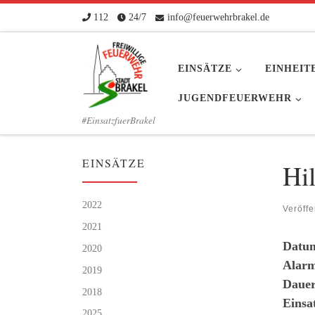
112
24/7
info@feuerwehrbrakel.de
Zum Inhalt springen
EINSÄTZE
EINHEIT
JUGENDFEUERWEHR
#EinsatzfuerBrakel
EINSÄTZE
Hil
2022
Veröffe
2021
Datu
2020
Alarm
2019
Dauer
2018
Einsa
2025