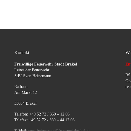
aufgefangen, Straße gereingt
und an Polizei übergeben.
Einsatz Ende.
Kontakt
We
Freiwillige Feuerwehr Stadt Brakel
Ent
Leiter der Feuerwehr
RSS
StBI Sven Heinemann
Ope
Rathaus
rec
Am Markt 12
33034 Brakel
Telefon: +49 52 72 / 360 – 12 03
Telefax: +49 52 72 / 360 – 44 12 03
E-Mail:
sven.heinemann@feuerwehrbrakel.de