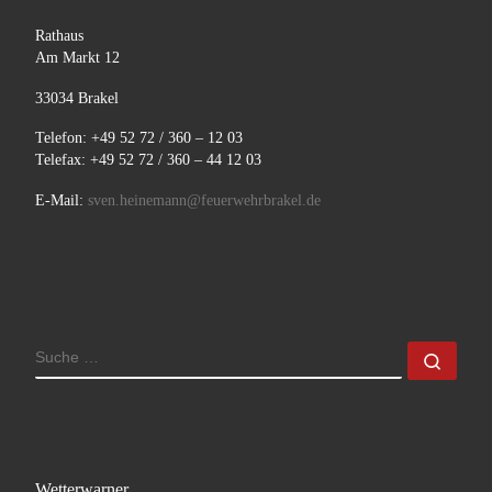
Rathaus
Am Markt 12
33034 Brakel
Telefon: +49 52 72 / 360 – 12 03
Telefax: +49 52 72 / 360 – 44 12 03
E-Mail:
sven.heinemann@feuerwehrbrakel.de
SUCHE
Such
Wetterwarner