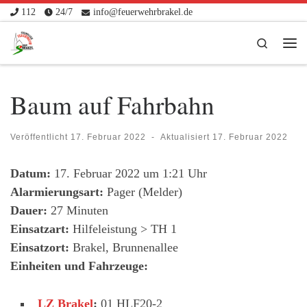
112
24/7
info@feuerwehrbrakel.de
Zum Inhalt springen
Search
Me
Baum auf Fahrbahn
Veröffentlicht
17. Februar 2022
-
Aktualisiert
17. Februar 2022
Datum:
17. Februar 2022 um 1:21 Uhr
Alarmierungsart:
Pager (Melder)
Dauer:
27 Minuten
Einsatzart:
Hilfeleistung > TH 1
Einsatzort:
Brakel, Brunnenallee
Einheiten und Fahrzeuge:
LZ Brakel
:
01 HLF20-2