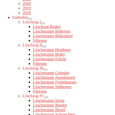
2020
2019
2018
Einheiten
Löschzug I
Löschzug Brakel
Löschgruppe Bellersen
Löschgruppe Bökendorf
Führung
Löschzug II
Löschgruppe Hembsen
Löschgruppe Beller
Löschgruppe Erkeln
Führung
Löschzug III
Löschgruppe Gehrden
Löschgruppe Auenhausen
Löschgruppe Frohnhausen
Löschgruppe Siddessen
Führung
Löschzug IV
Löschgruppe Istrup
Löschgruppe Rheder
Löschgruppe Riesel
Löschgruppe Schmechten