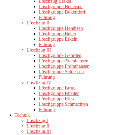
Löschzug Brakel
Löschgruppe Bellersen
Löschgruppe Bökendorf
Führung
Löschzug II
Löschgruppe Hembsen
Löschgruppe Beller
Löschgruppe Erkeln
Führung
Löschzug III
Löschgruppe Gehrden
Löschgruppe Auenhausen
Löschgruppe Frohnhausen
Löschgruppe Siddessen
Führung
Löschzug IV
Löschgruppe Istrup
Löschgruppe Rheder
Löschgruppe Riesel
Löschgruppe Schmechten
Führung
Technik
Löschzug I
Löschzug II
Löschzug III