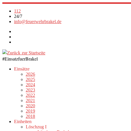
Zum
Inhalt
112
springen
24/7
info@feuerwehrbrakel.de
#EinsatzfuerBrakel
Einsätze
2026
2025
2024
2023
2022
2021
2020
2019
2018
Einheiten
Löschzug I