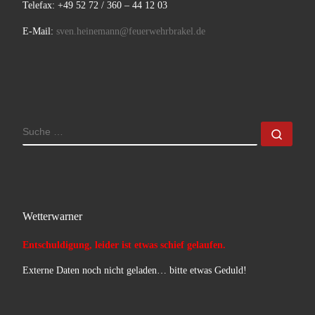
Telefax: +49 52 72 / 360 – 44 12 03
E-Mail:
sven.heinemann@feuerwehrbrakel.de
SUCHE
Such
Wetterwarner
Entschuldigung, leider ist etwas schief gelaufen.
Externe Daten noch nicht geladen… bitte etwas Geduld!