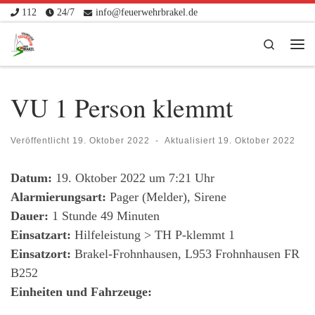
112
24/7
info@feuerwehrbrakel.de
Zum Inhalt springen
Search
Me
VU 1 Person klemmt
Veröffentlicht
19. Oktober 2022
-
Aktualisiert
19. Oktober 2022
Datum:
19. Oktober 2022 um 7:21 Uhr
Alarmierungsart:
Pager (Melder), Sirene
Dauer:
1 Stunde 49 Minuten
Einsatzart:
Hilfeleistung > TH P-klemmt 1
Einsatzort:
Brakel-Frohnhausen, L953 Frohnhausen FR
B252
Einheiten und Fahrzeuge: