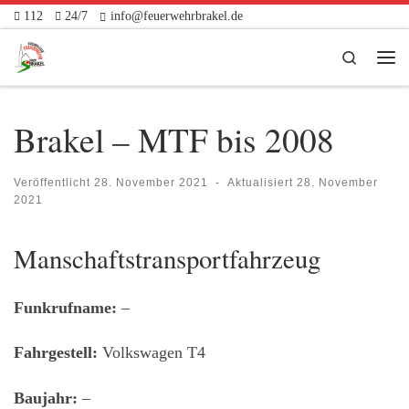
112
24/7
info@feuerwehrbrakel.de
Zum Inhalt springen
Search
Me
Brakel – MTF bis 2008
Veröffentlicht
28. November 2021
-
Aktualisiert
28. November
2021
Manschaftstransportfahrzeug
Funkrufname:
–
Fahrgestell:
Volkswagen T4
Baujahr:
–