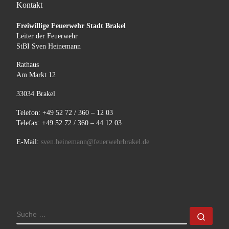
Kontakt
Freiwillige Feuerwehr Stadt Brakel
Leiter der Feuerwehr
StBI Sven Heinemann
Rathaus
Am Markt 12
33034 Brakel
Telefon: +49 52 72 / 360 – 12 03
Telefax: +49 52 72 / 360 – 44 12 03
E-Mail:
sven.heinemann@feuerwehrbrakel.de
SUCHE
Such