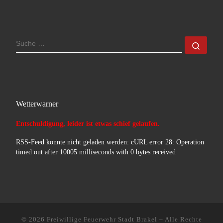
SUCHE
Such
Wetterwarner
Entschuldigung, leider ist etwas schief gelaufen.
RSS-Feed konnte nicht geladen werden: cURL error 28: Operation
timed out after 10005 milliseconds with 0 bytes received
© 2026
Freiwillige Feuerwehr Stadt Brakel
–
Alle Rechte