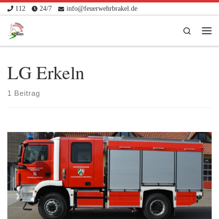
112
24/7
info@feuerwehrbrakel.de
Zum Inhalt springen
Search
Me
LG Erkeln
1 Beitrag