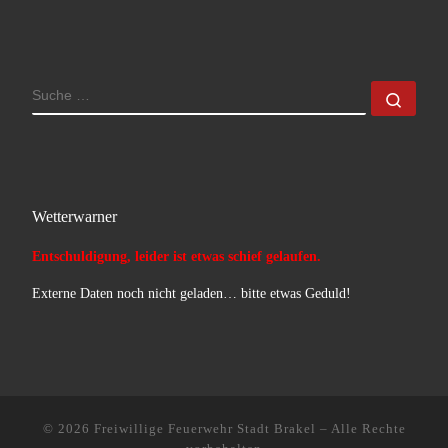
SUCHE
Such
Wetterwarner
Entschuldigung, leider ist etwas schief gelaufen.
Externe Daten noch nicht geladen… bitte etwas Geduld!
© 2026
Freiwillige Feuerwehr Stadt Brakel
–
Alle Rechte