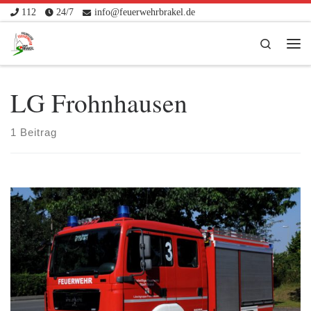
112
24/7
info@feuerwehrbrakel.de
Zum Inhalt springen
Search
Me
LG Frohnhausen
1 Beitrag