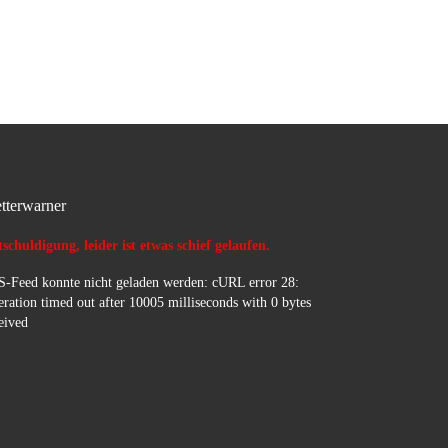
Fahrbahn gesäubert und an
Polizei übergeben.
tterwarner
schuldigung, leider ist etwas schief gelaufen.
-Feed konnte nicht geladen werden: cURL error 28:
ration timed out after 10005 milliseconds with 0 bytes
eived