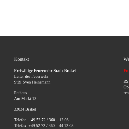
wir ihn bei der Umsiedlung des
Bienenvolks […]
Kontakt
We
Freiwillige Feuerwehr Stadt Brakel
Ent
Leiter der Feuerwehr
RSS
StBI Sven Heinemann
Ope
Rathaus
rec
Am Markt 12
33034 Brakel
Telefon: +49 52 72 / 360 – 12 03
Telefax: +49 52 72 / 360 – 44 12 03