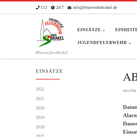
112
24/7
info@feuerwehrbrakel.de
Zum Inhalt springen
EINSÄTZE
EINHEIT
JUGENDFEUERWEHR
#EinsatzfuerBrakel
EINSÄTZE
AB
2022
Veröffe
2021
Datu
2020
Alarm
2019
Dauer
2018
Einsa
2025