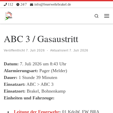
112
24/7
info@feuerwehrbrakel.de
Zum Inhalt springen
Search
Me
ABC 3 / Gasaustritt
Veröffentlicht
7. Juli 2026
-
Aktualisiert
7. Juli 2026
Datum:
7. Juli 2026 um 8:43 Uhr
Alarmierungsart:
Pager (Melder)
Dauer:
1 Stunde 39 Minuten
Einsatzart:
ABC > ABC 3
Einsatzort:
Brakel, Bohnenkamp
Einheiten und Fahrzeuge:
Leitung der Feuerwehr
:
01 KdoW, FW BRA