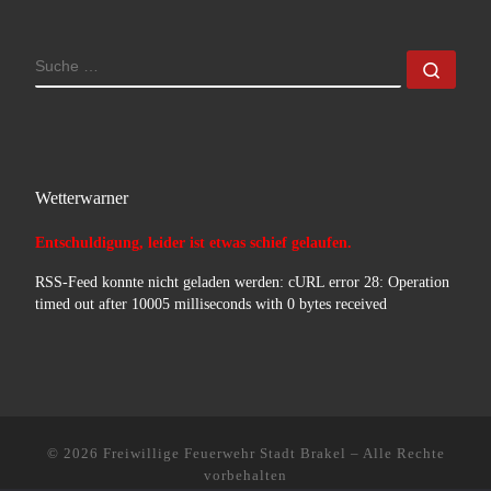
SUCHE
Such
Wetterwarner
Entschuldigung, leider ist etwas schief gelaufen.
RSS-Feed konnte nicht geladen werden: cURL error 28: Operation
timed out after 10005 milliseconds with 0 bytes received
© 2026
Freiwillige Feuerwehr Stadt Brakel
–
Alle Rechte
vorbehalten