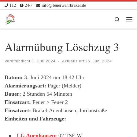
112
24/7
info@feuerwehrbrakel.de
Zum Inhalt springen
Search
Me
Alarmübung Löschzug 3
Veröffentlicht
3. Juni 2024
-
Aktualisiert
25. Juni 2024
Datum:
3. Juni 2024 um 18:42 Uhr
Alarmierungsart:
Pager (Melder)
Dauer:
2 Stunden 54 Minuten
Einsatzart:
Feuer > Feuer 2
Einsatzort:
Brakel-Auenhausen, Jordanstraße
Einheiten und Fahrzeuge:
LG Auenhausen
:
02 TSF-W