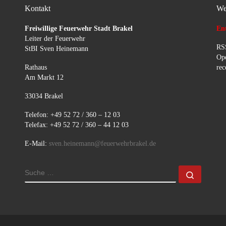
Kontakt
We
Freiwillige Feuerwehr Stadt Brakel
Ent
Leiter der Feuerwehr
RSS
StBI Sven Heinemann
Ope
Rathaus
rec
Am Markt 12
33034 Brakel
Telefon: +49 52 72 / 360 – 12 03
Telefax: +49 52 72 / 360 – 44 12 03
E-Mail:
sven.heinemann@feuerwehrbrakel.de
SUCHE
Suche 