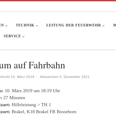
EN
TECHNIK
LEITUNG DER FEUERWEHR
M
SERVICE
um auf Fahrbahn
ntlicht
10. März 2019
-
Aktualisiert
3. Dezember 2021
m:
10. März 2019 um 18:19 Uhr
:
27 Minuten
tzart:
Hilfeleistung > TH 1
tzort:
Brakel, K18 Brakel FR Bosseborn