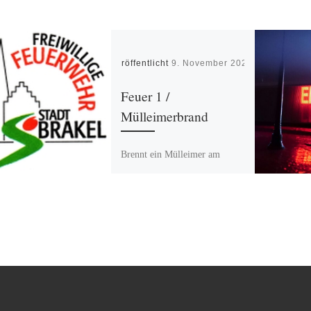
Veröffentlicht
9. November 2024
Feuer 1 /
Mülleimerbrand
Brennt ein Mülleimer am
Mäuseturm in Brakel so die
Alarmierung für den LZ
Brakel. Feuer mit Kübelspritze
gelöscht.