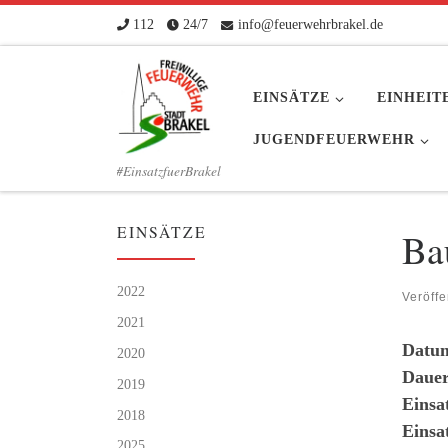
112
24/7
info@feuerwehrbrakel.de
Zum Inhalt springen
EINSÄTZE
EINHEIT
JUGENDFEUERWEHR
#EinsatzfuerBrakel
EINSÄTZE
Ba
2022
Veröffe
2021
Datu
2020
Dauer
2019
Einsa
2018
Einsa
2025