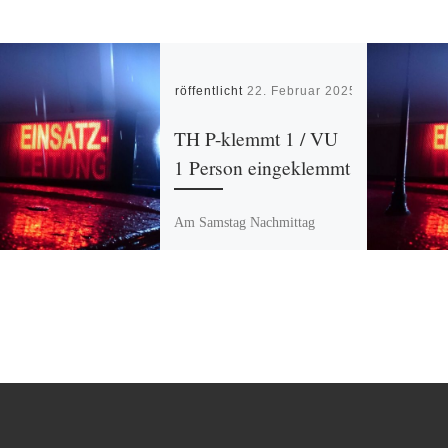
Veröffentlicht
22. Februar 2025
TH P-klemmt 1 / VU
1 Person eingeklemmt
Am Samstag Nachmittag
ereignete sich ein Unfall auf
der B64 im Bereich Abfahrt
Erkeln. 2 PKW kollidierten, 2
verletzte Personen mussten
versorgt […]