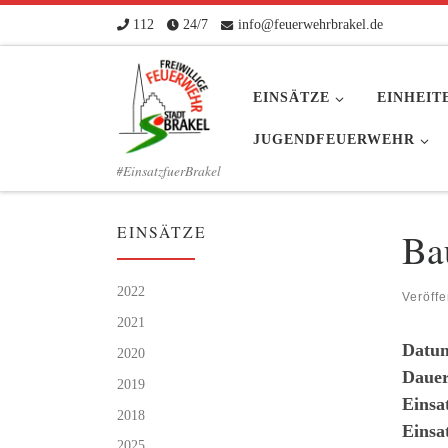
112
24/7
info@feuerwehrbrakel.de
Zum Inhalt springen
EINSÄTZE
EINHEIT
JUGENDFEUERWEHR
#EinsatzfuerBrakel
EINSÄTZE
Ba
2022
Veröffe
2021
Datu
2020
Dauer
2019
Einsa
2018
Einsa
2025