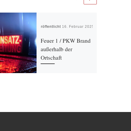
Veröffentlicht
16. Februar 2025
Feuer 1 / PKW Brand
außerhalb der
Ortschaft
Einsatz für die LG Gehrden
am 16.02.2025. Brennt PKW
auf der B252 zwischen
Gehrden und Niesen.
Absichern der Einsatzstelle,
Brandbekämpfung und
Reinigen […]