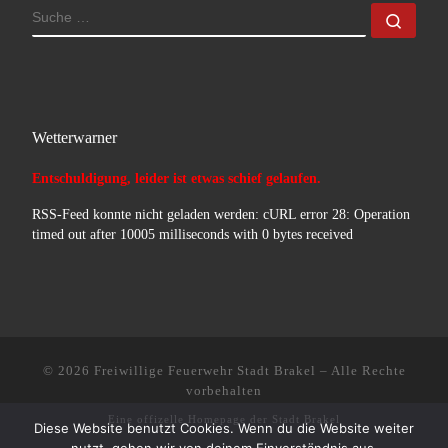
SUCHE
Such
Wetterwarner
Entschuldigung, leider ist etwas schief gelaufen.
RSS-Feed konnte nicht geladen werden: cURL error 28: Operation
timed out after 10005 milliseconds with 0 bytes received
© 2026
Freiwillige Feuerwehr Stadt Brakel
–
Alle Rechte
vorbehalten
Eine offizelle Homepage der
Stadt Brakel
Diese Website benutzt Cookies. Wenn du die Website weiter