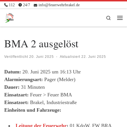
112
24/7
info@feuerwehrbrakel.de
Zum Inhalt springen
Search
Me
BMA 2 ausgelöst
Veröffentlicht
20. Juni 2025
-
Aktualisiert
22. Juni 2025
Datum:
20. Juni 2025 um 16:13 Uhr
Alarmierungsart:
Pager (Melder)
Dauer:
31 Minuten
Einsatzart:
Feuer > Feuer BMA
Einsatzort:
Brakel, Industriestraße
Einheiten und Fahrzeuge:
Leitung der Feuerwehr
:
01 KdoW, FW BRA