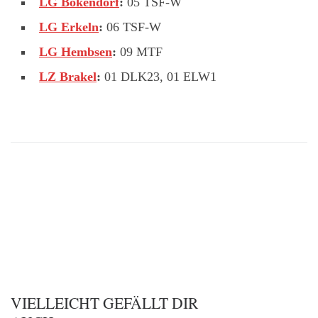
LG Bökendorf
:
05 TSF-W
LG Erkeln
:
06 TSF-W
LG Hembsen
:
09 MTF
LZ Brakel
:
01 DLK23, 01 ELW1
VIELLEICHT GEFÄLLT DIR