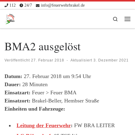
112
24/7
info@feuerwehrbrakel.de
Zum Inhalt springen
Search
Me
BMA2 ausgelöst
Veröffentlicht
27. Februar 2018
-
Aktualisiert
3. Dezember 2021
Datum:
27. Februar 2018 um 9:54 Uhr
Dauer:
28 Minuten
Einsatzart:
Feuer > Feuer BMA
Einsatzort:
Brakel-Beller, Hembser Straße
Einheiten und Fahrzeuge:
Leitung der Feuerwehr
:
FW BRA LEITER