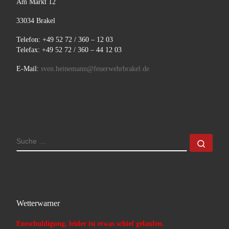
Am Markt 12
33034 Brakel
Telefon: +49 52 72 / 360 – 12 03
Telefax: +49 52 72 / 360 – 44 12 03
E-Mail:
sven.heinemann@feuerwehrbrakel.de
SUCHE
Such
Wetterwarner
Entschuldigung, leider ist etwas schief gelaufen.