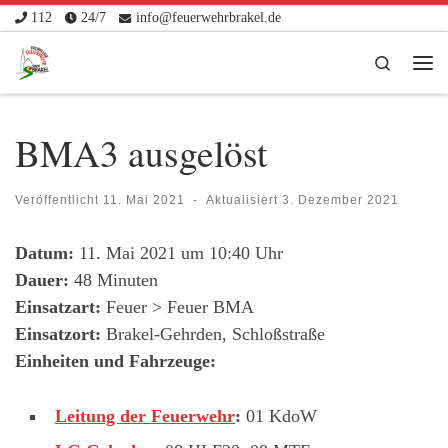
112
24/7
info@feuerwehrbrakel.de
Zum Inhalt springen
Search
Me
BMA3 ausgelöst
Veröffentlicht
11. Mai 2021
-
Aktualisiert
3. Dezember 2021
Datum:
11. Mai 2021 um 10:40 Uhr
Dauer:
48 Minuten
Einsatzart:
Feuer > Feuer BMA
Einsatzort:
Brakel-Gehrden, Schloßstraße
Einheiten und Fahrzeuge:
Leitung der Feuerwehr
:
01 KdoW