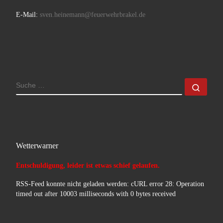
E-Mail:
sven.heinemann@feuerwehrbrakel.de
SUCHE
Such
Wetterwarner
Entschuldigung, leider ist etwas schief gelaufen.
RSS-Feed konnte nicht geladen werden: cURL error 28: Operation
timed out after 10003 milliseconds with 0 bytes received