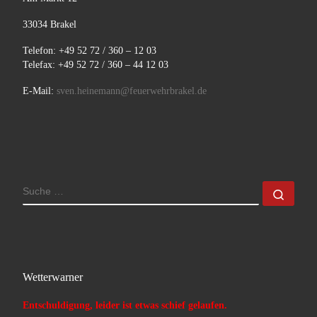
33034 Brakel
Telefon: +49 52 72 / 360 – 12 03
Telefax: +49 52 72 / 360 – 44 12 03
E-Mail:
sven.heinemann@feuerwehrbrakel.de
SUCHE
Such
Wetterwarner
Entschuldigung, leider ist etwas schief gelaufen.