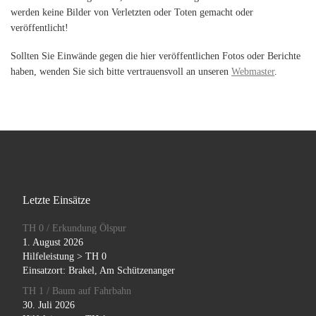
werden keine Bilder von Verletzten oder Toten gemacht oder
veröffentlicht!
Sollten Sie Einwände gegen die hier veröffentlichen Fotos oder Berichte
haben, wenden Sie sich bitte vertrauensvoll an unseren
Webmaster
.
Letzte Einsätze
TH 0 / Erkundung Ölspur
1. August 2026
Hilfeleistung > TH 0
Einsatzort: Brakel, Am Schützenanger
TH 1 / Baum auf Fahrbahn
30. Juli 2026