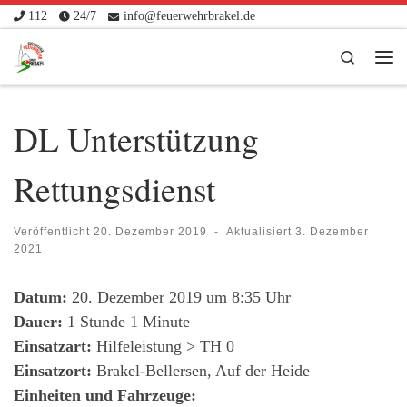
112
24/7
info@feuerwehrbrakel.de
Zum Inhalt springen
Search
Me
DL Unterstützung
Rettungsdienst
Veröffentlicht
20. Dezember 2019
-
Aktualisiert
3. Dezember
2021
Datum:
20. Dezember 2019 um 8:35 Uhr
Dauer:
1 Stunde 1 Minute
Einsatzart:
Hilfeleistung > TH 0
Einsatzort:
Brakel-Bellersen, Auf der Heide
Einheiten und Fahrzeuge: