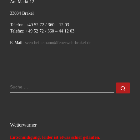
Am Markt 12
33034 Brakel
Telefon: +49 52 72 / 360 – 12 03
Telefax: +49 52 72 / 360 – 44 12 03
E-Mail:
sven.heinemann@feuerwehrbrakel.de
SUCHE
Such
Wetterwarner
Entschuldigung, leider ist etwas schief gelaufen.