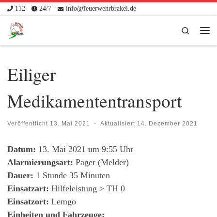
112
24/7
info@feuerwehrbrakel.de
Zum Inhalt springen
Search
Me
Eiliger
Medikamententransport
Veröffentlicht
13. Mai 2021
-
Aktualisiert
14. Dezember 2021
Datum:
13. Mai 2021 um 9:55 Uhr
Alarmierungsart:
Pager (Melder)
Dauer:
1 Stunde 35 Minuten
Einsatzart:
Hilfeleistung > TH 0
Einsatzort:
Lemgo
Einheiten und Fahrzeuge: