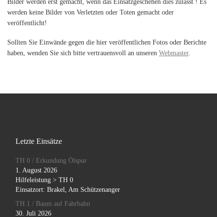
Bilder werden erst gemacht, wenn das Einsatzgeschehen dies zulässt ! Es
werden keine Bilder von Verletzten oder Toten gemacht oder
veröffentlicht!
Sollten Sie Einwände gegen die hier veröffentlichen Fotos oder Berichte
haben, wenden Sie sich bitte vertrauensvoll an unseren
Webmaster
.
Letzte Einsätze
TH 0 / Erkundung Ölspur
1. August 2026
Hilfeleistung > TH 0
Einsatzort: Brakel, Am Schützenanger
TH 1 / Baum auf Fahrbahn
30. Juli 2026