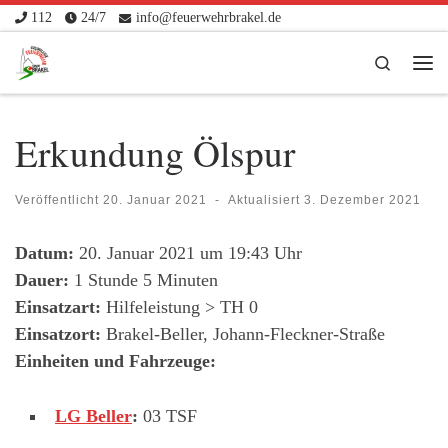
112
24/7
info@feuerwehrbrakel.de
Zum Inhalt springen
Search
Me
Erkundung Ölspur
Veröffentlicht
20. Januar 2021
-
Aktualisiert
3. Dezember 2021
Datum:
20. Januar 2021 um 19:43 Uhr
Dauer:
1 Stunde 5 Minuten
Einsatzart:
Hilfeleistung > TH 0
Einsatzort:
Brakel-Beller, Johann-Fleckner-Straße
Einheiten und Fahrzeuge:
LG Beller
:
03 TSF