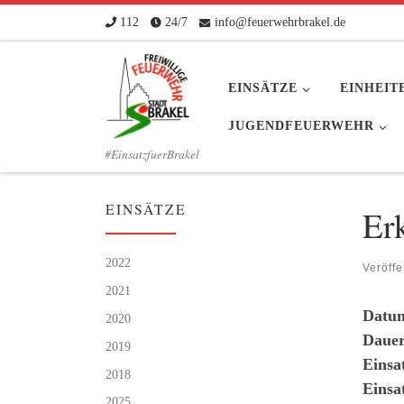
112
24/7
info@feuerwehrbrakel.de
Zum Inhalt springen
EINSÄTZE
EINHEIT
JUGENDFEUERWEHR
#EinsatzfuerBrakel
EINSÄTZE
Er
2022
Veröffe
2021
Datu
2020
Dauer
2019
Einsa
2018
Einsa
2025