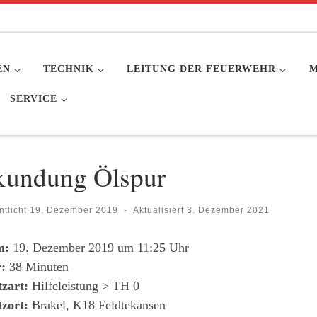
EN
TECHNIK
LEITUNG DER FEUERWEHR
M
SERVICE
kundung Ölspur
ntlicht
19. Dezember 2019
-
Aktualisiert
3. Dezember 2021
m:
19. Dezember 2019 um 11:25 Uhr
:
38 Minuten
tzart:
Hilfeleistung > TH 0
tzort:
Brakel, K18 Feldtekansen