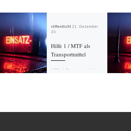
Veröffentlicht
21. Dezember
2023
Hilfe 1 / MTF als
Transportmittel
MTF als Transportmittel für
Betroffene nach Bahnunfall
benötigt. Meldung beim ELW
Willbadessen. Bahnunfall bei
Willebadessen durch Baum auf
Zug.