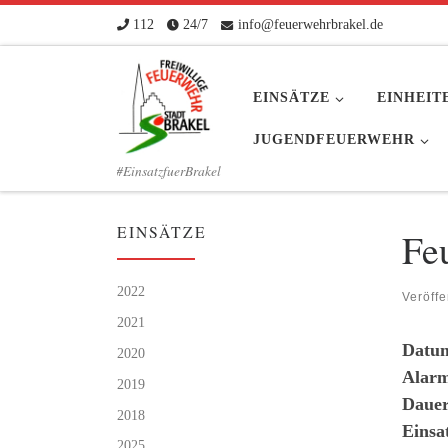
112
24/7
info@feuerwehrbrakel.de
Zum Inhalt springen
EINSÄTZE
EINHEIT
JUGENDFEUERWEHR
#EinsatzfuerBrakel
EINSÄTZE
Fe
2022
Veröffe
2021
Datu
2020
Alarm
2019
Dauer
2018
Einsa
2025