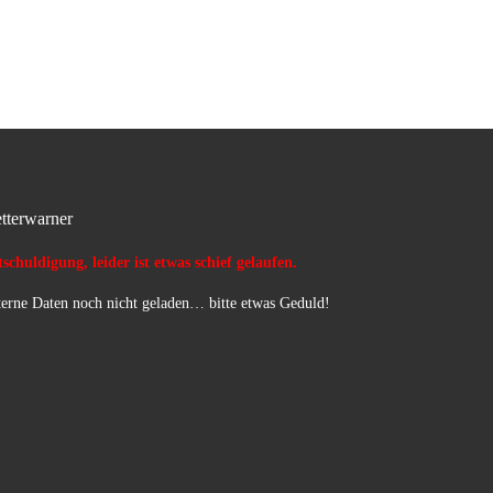
und an Polizei übergeben.
tterwarner
schuldigung, leider ist etwas schief gelaufen.
erne Daten noch nicht geladen… bitte etwas Geduld!