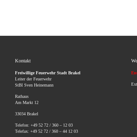
auslaufenden Betriebsstoffe.
Die Einsatzstelle wurde
abgesichert und ausgeleuchtet.
Kontakt
We
Freiwillige Feuerwehr Stadt Brakel
Ent
Leiter der Feuerwehr
Ext
StBI Sven Heinemann
Rathaus
Am Markt 12
33034 Brakel
Telefon: +49 52 72 / 360 – 12 03
Telefax: +49 52 72 / 360 – 44 12 03