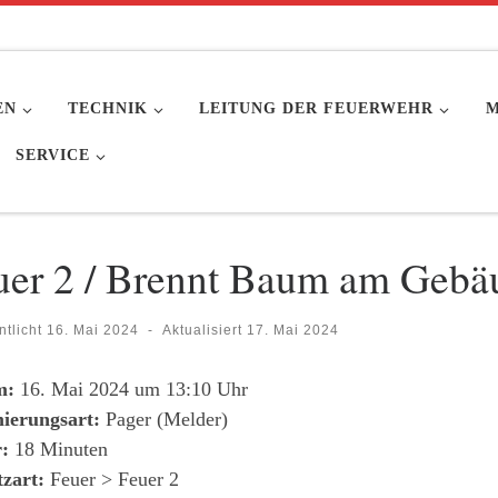
EN
TECHNIK
LEITUNG DER FEUERWEHR
M
SERVICE
uer 2 / Brennt Baum am Gebä
ntlicht
16. Mai 2024
-
Aktualisiert
17. Mai 2024
m:
16. Mai 2024 um 13:10 Uhr
ierungsart:
Pager (Melder)
:
18 Minuten
tzart:
Feuer > Feuer 2