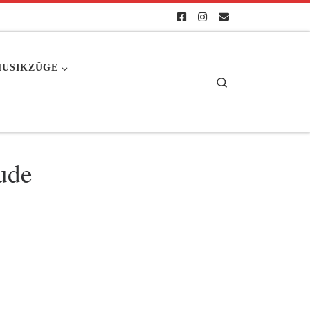
USIKZÜGE
Search
ude