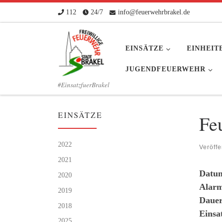
112
24/7
info@feuerwehrbrakel.de
Zum Inhalt springen
EINSÄTZE
EINHEIT
JUGENDFEUERWEHR
#EinsatzfuerBrakel
EINSÄTZE
Fe
2022
Veröffe
2021
Datu
2020
Alarm
2019
Dauer
2018
Einsa
2025