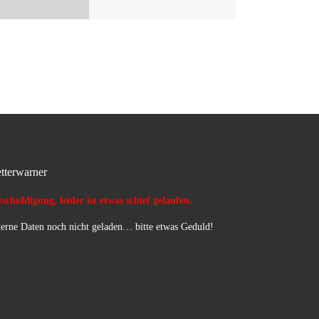
tterwarner
schuldigung, leider ist etwas schief gelaufen.
erne Daten noch nicht geladen… bitte etwas Geduld!