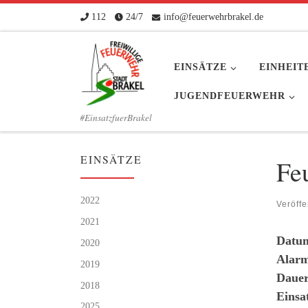
112
24/7
info@feuerwehrbrakel.de
Zum Inhalt springen
EINSÄTZE
EINHEIT
JUGENDFEUERWEHR
#EinsatzfuerBrakel
EINSÄTZE
Fe
2022
Veröffe
2021
Datu
2020
Alarm
2019
Dauer
2018
Einsa
2025