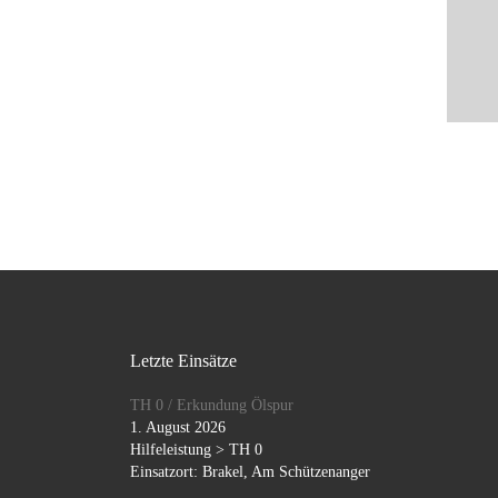
Letzte Einsätze
TH 0 / Erkundung Ölspur
1. August 2026
Hilfeleistung > TH 0
Einsatzort: Brakel, Am Schützenanger