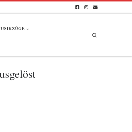
USIKZÜGE
Search
usgelöst