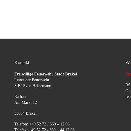
Parkplatz Modexer Wald, nach
Ankunft und Rücksprache mit
beteiligten Personen, handelte
es sich um natürliche Wärme
aus einem […]
Kontakt
We
Freiwillige Feuerwehr Stadt Brakel
Ent
Leiter der Feuerwehr
RSS
StBI Sven Heinemann
Ope
Rathaus
rec
Am Markt 12
33034 Brakel
Telefon: +49 52 72 / 360 – 12 03
Telefax: +49 52 72 / 360 – 44 12 03