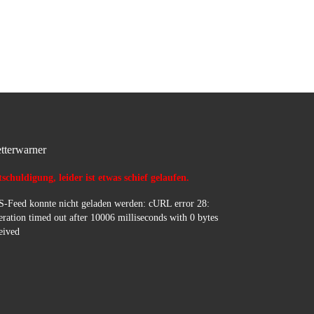
mehr für die FW Brakel
tterwarner
schuldigung, leider ist etwas schief gelaufen.
-Feed konnte nicht geladen werden: cURL error 28:
ration timed out after 10006 milliseconds with 0 bytes
eived