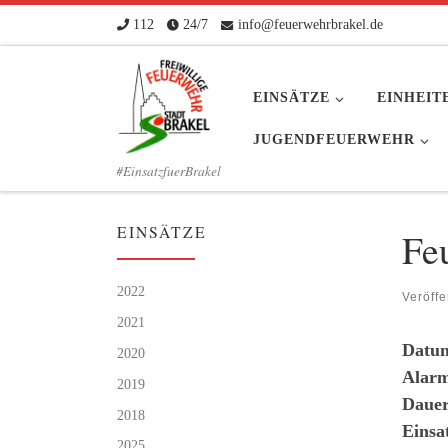
112
24/7
info@feuerwehrbrakel.de
Zum Inhalt springen
EINSÄTZE
EINHEIT
JUGENDFEUERWEHR
#EinsatzfuerBrakel
EINSÄTZE
Fe
2022
Veröffe
2021
Datu
2020
Alarm
2019
Dauer
2018
Einsa
2025