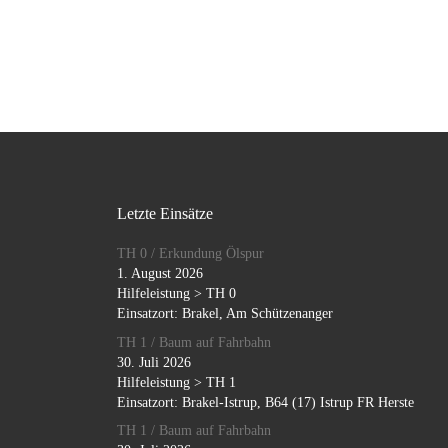
Letzte Einsätze
TH 0 / Erkundung Ölspur
1. August 2026
Hilfeleistung > TH 0
Einsatzort: Brakel, Am Schützenanger
TH 1 / Baum auf Fahrbahn
30. Juli 2026
Hilfeleistung > TH 1
Einsatzort: Brakel-Istrup, B64 (17) Istrup FR Herste
TH 1 / Baum auf Fahrbahn