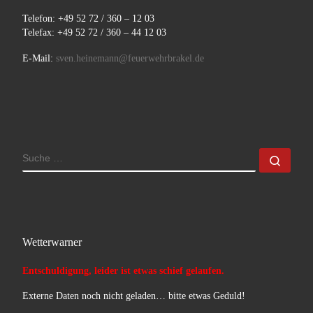
Telefon: +49 52 72 / 360 – 12 03
Telefax: +49 52 72 / 360 – 44 12 03
E-Mail:
sven.heinemann@feuerwehrbrakel.de
SUCHE
Such
Wetterwarner
Entschuldigung, leider ist etwas schief gelaufen.
Externe Daten noch nicht geladen… bitte etwas Geduld!