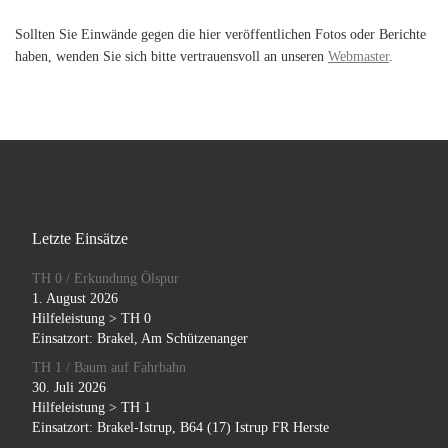
Sollten Sie Einwände gegen die hier veröffentlichen Fotos oder Berichte
haben, wenden Sie sich bitte vertrauensvoll an unseren
Webmaster
.
Letzte Einsätze
TH 0 / Erkundung Ölspur
1. August 2026
Hilfeleistung > TH 0
Einsatzort: Brakel, Am Schützenanger
TH 1 / Baum auf Fahrbahn
30. Juli 2026
Hilfeleistung > TH 1
Einsatzort: Brakel-Istrup, B64 (17) Istrup FR Herste