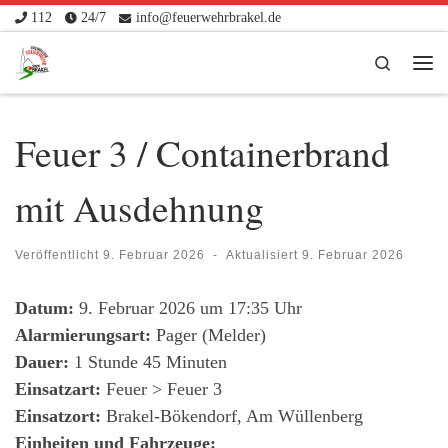
112
24/7
info@feuerwehrbrakel.de
Zum Inhalt springen
Search
Me
Feuer 3 / Containerbrand
mit Ausdehnung
Veröffentlicht
9. Februar 2026
-
Aktualisiert
9. Februar 2026
Datum:
9. Februar 2026 um 17:35 Uhr
Alarmierungsart:
Pager (Melder)
Dauer:
1 Stunde 45 Minuten
Einsatzart:
Feuer > Feuer 3
Einsatzort:
Brakel-Bökendorf, Am Wüllenberg
Einheiten und Fahrzeuge: