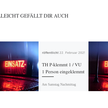
LLEICHT GEFÄLLT DIR AUCH
Veröffentlicht
22. Februar 2025
TH P-klemmt 1 / VU
1 Person eingeklemmt
Am Samstag Nachmittag
ereignete sich ein Unfall auf
der B64 im Bereich Abfahrt
Erkeln. 2 PKW kollidierten, 2
verletzte Personen mussten