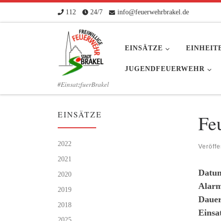
112
24/7
info@feuerwehrbrakel.de
Zum Inhalt springen
EINSÄTZE
EINHEIT
JUGENDFEUERWEHR
#EinsatzfuerBrakel
EINSÄTZE
Fe
2022
Veröffe
2021
Datu
2020
Alarm
2019
Dauer
2018
Einsa
2025