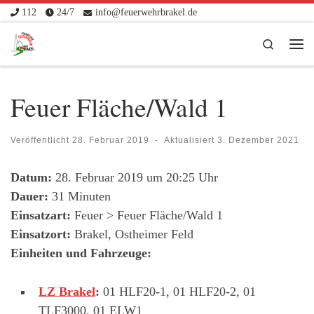
112
24/7
info@feuerwehrbrakel.de
Zum Inhalt springen
Search
Me
Feuer Fläche/Wald 1
Veröffentlicht
28. Februar 2019
-
Aktualisiert
3. Dezember 2021
Datum:
28. Februar 2019 um 20:25 Uhr
Dauer:
31 Minuten
Einsatzart:
Feuer > Feuer Fläche/Wald 1
Einsatzort:
Brakel, Ostheimer Feld
Einheiten und Fahrzeuge:
LZ Brakel
:
01 HLF20-1, 01 HLF20-2, 01
TLF3000, 01 ELW1