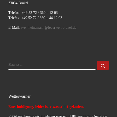
33034 Brakel
Telefon: +49 52 72 / 360 – 12 03
Telefax: +49 52 72 / 360 – 44 12 03
E-Mail:
sven.heinemann@feuerwehrbrakel.de
SUCHE
Such
Wetterwarner
Entschuldigung, leider ist etwas schief gelaufen.
RSS-Feed konnte nicht geladen werden: cURL error 28: Operation