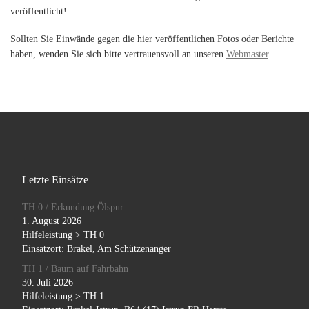
veröffentlicht!
Sollten Sie Einwände gegen die hier veröffentlichen Fotos oder Berichte
haben, wenden Sie sich bitte vertrauensvoll an unseren
Webmaster
.
Letzte Einsätze
TH 0 / Erkundung Ölspur
1. August 2026
Hilfeleistung > TH 0
Einsatzort: Brakel, Am Schützenanger
TH 1 / Baum auf Fahrbahn
30. Juli 2026
Hilfeleistung > TH 1