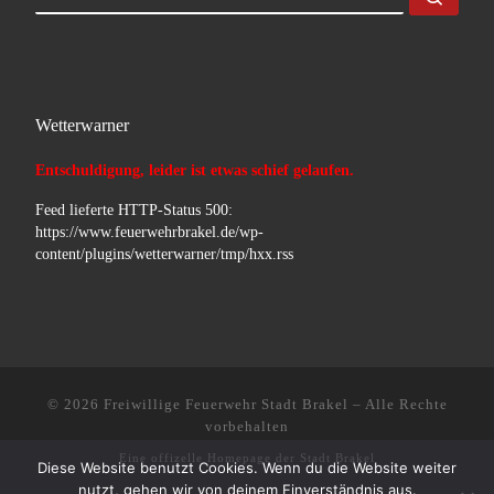
Wetterwarner
Entschuldigung, leider ist etwas schief gelaufen.
Feed lieferte HTTP-Status 500:
https://www.feuerwehrbrakel.de/wp-
content/plugins/wetterwarner/tmp/hxx.rss
© 2026
Freiwillige Feuerwehr Stadt Brakel
–
Alle Rechte
vorbehalten
Eine offizelle Homepage der
Stadt Brakel
Diese Website benutzt Cookies. Wenn du die Website weiter
nutzt, gehen wir von deinem Einverständnis aus.