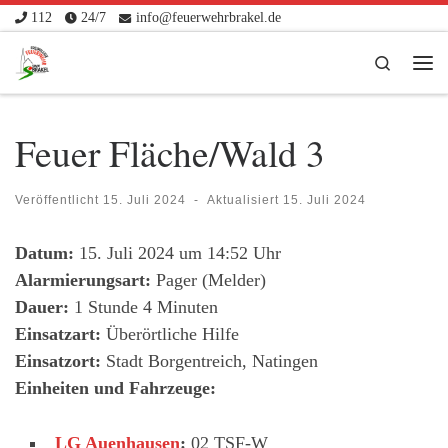
112
24/7
info@feuerwehrbrakel.de
Zum Inhalt springen
Search
Me
Feuer Fläche/Wald 3
Veröffentlicht
15. Juli 2024
-
Aktualisiert
15. Juli 2024
Datum:
15. Juli 2024 um 14:52 Uhr
Alarmierungsart:
Pager (Melder)
Dauer:
1 Stunde 4 Minuten
Einsatzart:
Überörtliche Hilfe
Einsatzort:
Stadt Borgentreich, Natingen
Einheiten und Fahrzeuge:
LG Auenhausen
:
02 TSF-W