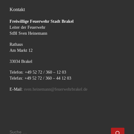
Kontakt
Freiwillige Feuerwehr Stadt Brakel
Leiter der Feuerwehr
StBI Sven Heinemann
Rathaus
Am Markt 12
33034 Brakel
Telefon: +49 52 72 / 360 – 12 03
Telefax: +49 52 72 / 360 – 44 12 03
E-Mail:
sven.heinemann@feuerwehrbrakel.de
SUCHE
Such