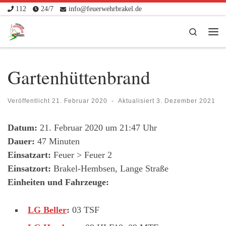
112
24/7
info@feuerwehrbrakel.de
Zum Inhalt springen
Search
Me
Gartenhüttenbrand
Veröffentlicht
21. Februar 2020
-
Aktualisiert
3. Dezember 2021
Datum:
21. Februar 2020 um 21:47 Uhr
Dauer:
47 Minuten
Einsatzart:
Feuer > Feuer 2
Einsatzort:
Brakel-Hembsen, Lange Straße
Einheiten und Fahrzeuge:
LG Beller
:
03 TSF