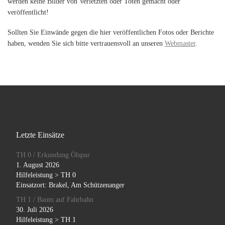
werden keine Bilder von Verletzten oder Toten gemacht oder
veröffentlicht!
Sollten Sie Einwände gegen die hier veröffentlichen Fotos oder Berichte
haben, wenden Sie sich bitte vertrauensvoll an unseren
Webmaster
.
Letzte Einsätze
TH 0 / Erkundung Ölspur
1. August 2026
Hilfeleistung > TH 0
Einsatzort: Brakel, Am Schützenanger
TH 1 / Baum auf Fahrbahn
30. Juli 2026
Hilfeleistung > TH 1