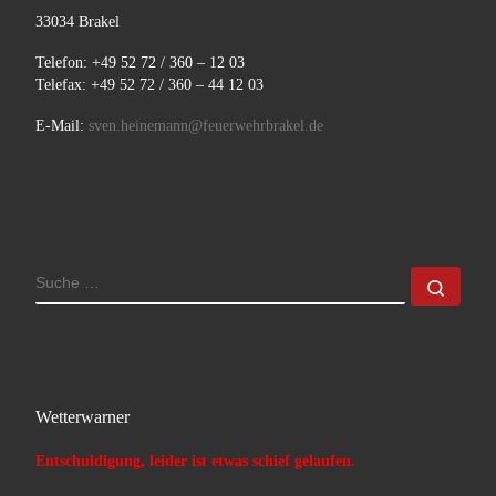
33034 Brakel
Telefon: +49 52 72 / 360 – 12 03
Telefax: +49 52 72 / 360 – 44 12 03
E-Mail:
sven.heinemann@feuerwehrbrakel.de
SUCHE
Such
Wetterwarner
Entschuldigung, leider ist etwas schief gelaufen.