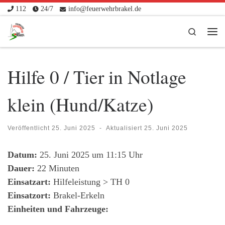
112
24/7
info@feuerwehrbrakel.de
Zum Inhalt springen
Search
Me
Hilfe 0 / Tier in Notlage
klein (Hund/Katze)
Veröffentlicht
25. Juni 2025
-
Aktualisiert
25. Juni 2025
Datum:
25. Juni 2025 um 11:15 Uhr
Dauer:
22 Minuten
Einsatzart:
Hilfeleistung > TH 0
Einsatzort:
Brakel-Erkeln
Einheiten und Fahrzeuge: