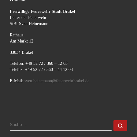
Freiwillige Feuerwehr Stadt Brakel
Leiter der Feuerwehr
StBI Sven Heinemann
Rathaus
Am Markt 12
33034 Brakel
Telefon: +49 52 72 / 360 – 12 03
Telefax: +49 52 72 / 360 – 44 12 03
E-Mail:
sven.heinemann@feuerwehrbrakel.de
SUCHE
Such