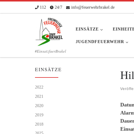
112
24/7
info@feuerwehrbrakel.de
Zum Inhalt springen
EINSÄTZE
EINHEIT
JUGENDFEUERWEHR
#EinsatzfuerBrakel
EINSÄTZE
Hi
2022
Veröffe
2021
Datu
2020
Alarm
2019
Dauer
2018
Einsa
2025