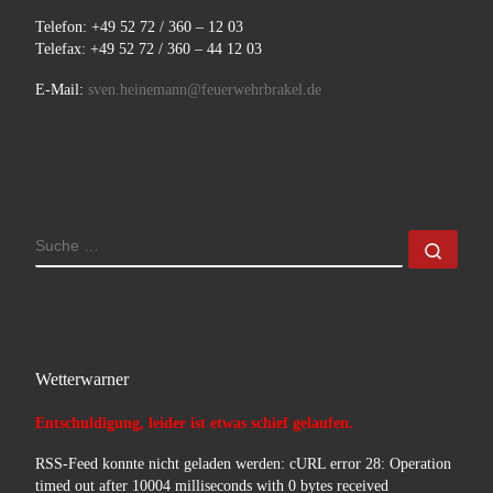
Telefon: +49 52 72 / 360 – 12 03
Telefax: +49 52 72 / 360 – 44 12 03
E-Mail:
sven.heinemann@feuerwehrbrakel.de
SUCHE
Such
Wetterwarner
Entschuldigung, leider ist etwas schief gelaufen.
RSS-Feed konnte nicht geladen werden: cURL error 28: Operation
timed out after 10004 milliseconds with 0 bytes received