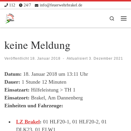
112
24/7
info@feuerwehrbrakel.de
Zum Inhalt springen
Search
Me
keine Meldung
Veröffentlicht
18. Januar 2018
-
Aktualisiert
3. Dezember 2021
Datum:
18. Januar 2018 um 13:11 Uhr
Dauer:
1 Stunde 12 Minuten
Einsatzart:
Hilfeleistung > TH 1
Einsatzort:
Brakel, Am Dannenberg
Einheiten und Fahrzeuge:
LZ Brakel
:
01 HLF20-1, 01 HLF20-2, 01
DLK23, 01 ELW1