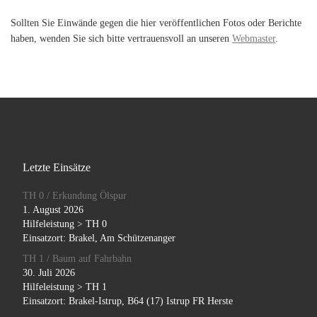
Sollten Sie Einwände gegen die hier veröffentlichen Fotos oder Berichte
haben, wenden Sie sich bitte vertrauensvoll an unseren
Webmaster
.
Letzte Einsätze
TH 0 / Erkundung Ölspur
1. August 2026
Hilfeleistung > TH 0
Einsatzort: Brakel, Am Schützenanger
TH 1 / Baum auf Fahrbahn
30. Juli 2026
Hilfeleistung > TH 1
Einsatzort: Brakel-Istrup, B64 (17) Istrup FR Herste