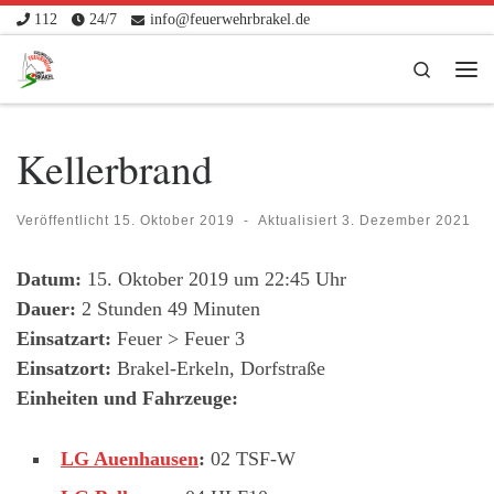
112
24/7
info@feuerwehrbrakel.de
Zum Inhalt springen
Search
Me
Kellerbrand
Veröffentlicht
15. Oktober 2019
-
Aktualisiert
3. Dezember 2021
Datum:
15. Oktober 2019 um 22:45 Uhr
Dauer:
2 Stunden 49 Minuten
Einsatzart:
Feuer > Feuer 3
Einsatzort:
Brakel-Erkeln, Dorfstraße
Einheiten und Fahrzeuge:
LG Auenhausen
:
02 TSF-W