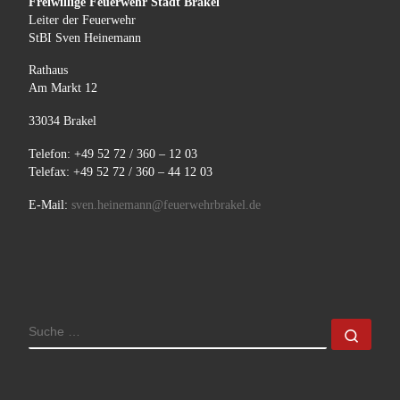
Freiwillige Feuerwehr Stadt Brakel
Leiter der Feuerwehr
StBI Sven Heinemann
Rathaus
Am Markt 12
33034 Brakel
Telefon: +49 52 72 / 360 – 12 03
Telefax: +49 52 72 / 360 – 44 12 03
E-Mail:
sven.heinemann@feuerwehrbrakel.de
SUCHE
Such