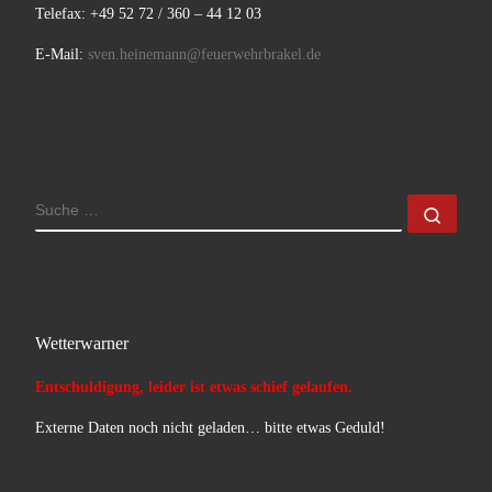
Telefax: +49 52 72 / 360 – 44 12 03
E-Mail:
sven.heinemann@feuerwehrbrakel.de
SUCHE
Such
Wetterwarner
Entschuldigung, leider ist etwas schief gelaufen.
Externe Daten noch nicht geladen… bitte etwas Geduld!