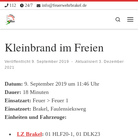
112
24/7
info@feuerwehrbrakel.de
Zum Inhalt springen
Search
Me
Kleinbrand im Freien
Veröffentlicht
9. September 2019
-
Aktualisiert
3. Dezember
2021
Datum:
9. September 2019 um 11:46 Uhr
Dauer:
18 Minuten
Einsatzart:
Feuer > Feuer 1
Einsatzort:
Brakel, Faulensieksweg
Einheiten und Fahrzeuge:
LZ Brakel
:
01 HLF20-1, 01 DLK23