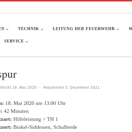
EN
TECHNIK
LEITUNG DER FEUERWEHR
M
SERVICE
spur
ntlicht
18. Mai 2020
-
Aktualisiert
3. Dezember 2021
m:
18. Mai 2020 um 13:00 Uhr
:
42 Minuten
tzart:
Hilfeleistung > TH 1
tzort:
Brakel-Siddessen, Schulbrede