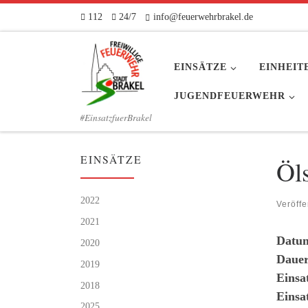
112
24/7
info@feuerwehrbrakel.de
Zum Inhalt springen
EINSÄTZE
EINHEIT
JUGENDFEUERWEHR
#EinsatzfuerBrakel
EINSÄTZE
Öl
2022
Veröffe
2021
Datu
2020
Dauer
2019
Einsa
2018
Einsa
2025