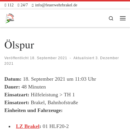
112
24/7
info@feuerwehrbrakel.de
Zum Inhalt springen
Search
Me
Ölspur
Veröffentlicht
18. September 2021
-
Aktualisiert
3. Dezember
2021
Datum:
18. September 2021 um 11:03 Uhr
Dauer:
48 Minuten
Einsatzart:
Hilfeleistung > TH 1
Einsatzort:
Brakel, Bahnhofstraße
Einheiten und Fahrzeuge:
LZ Brakel
:
01 HLF20-2