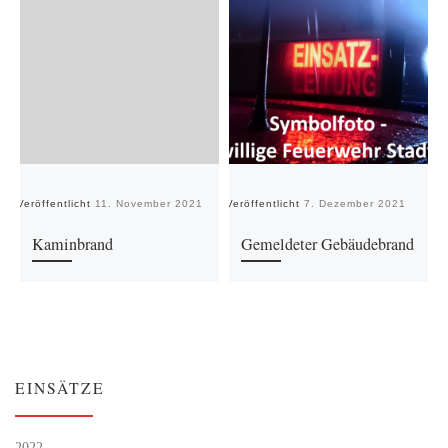
Veröffentlicht
11. November 2021
Veröffentlicht
7. Dezember 2021
Ve
Kaminbrand
Gemeldeter Gebäudebrand
EINSÄTZE
2022