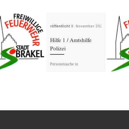
Veröffentlicht
9. November 2024
Hilfe 1 / Amtshilfe
Polizei
Personensuche in
Willebadessen mit unserer
Drohne. Bericht LZ
Willebadessen