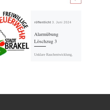
Veröffentlicht
3. Juni 2024
Alarmübung
Löschzug 3
Unklare Rauchentwicklung,
Alarmübung für den Zug 3 LG
Auenhausen, LG Frohnhausen,
LG Gehrden und LG
Siddessen.