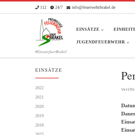
112
24/7
info@feuerwehrbrakel.de
Zum Inhalt springen
EINSÄTZE
EINHEIT
JUGENDFEUERWEHR
#EinsatzfuerBrakel
EINSÄTZE
Per
2022
Veröffe
2021
Datu
2020
Dauer
2019
Einsa
2018
Einsa
2025