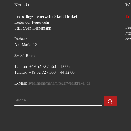
Kontakt
We
Freiwillige Feuerwehr Stadt Brakel
Ent
Leiter der Feuerwehr
Fee
StBI Sven Heinemann
htt
Rathaus
con
Am Markt 12
33034 Brakel
Telefon: +49 52 72 / 360 – 12 03
Telefax: +49 52 72 / 360 – 44 12 03
E-Mail:
sven.heinemann@feuerwehrbrakel.de
SUCHE
Suche 