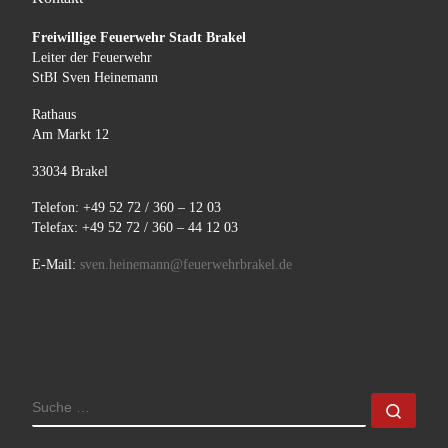
Freiwillige Feuerwehr Stadt Brakel
Leiter der Feuerwehr
StBI Sven Heinemann
Rathaus
Am Markt 12
33034 Brakel
Telefon: +49 52 72 / 360 – 12 03
Telefax: +49 52 72 / 360 – 44 12 03
E-Mail:
sven.heinemann@feuerwehrbrakel.de
SUCHE
Such