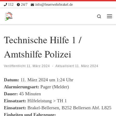
112
24/7
info@feuerwehrbrakel.de
Zum Inhalt springen
Search
Me
Technische Hilfe 1 /
Amtshilfe Polizei
Veröffentlicht
11. März 2024
-
Aktualisiert
11. März 2024
Datum:
11. März 2024 um 1:24 Uhr
Alarmierungsart:
Pager (Melder)
Dauer:
45 Minuten
Einsatzart:
Hilfeleistung > TH 1
Einsatzort:
Brakel-Bellersen, B252 Bellersen Abf. L825
Einheiten und Fahrzeuge: