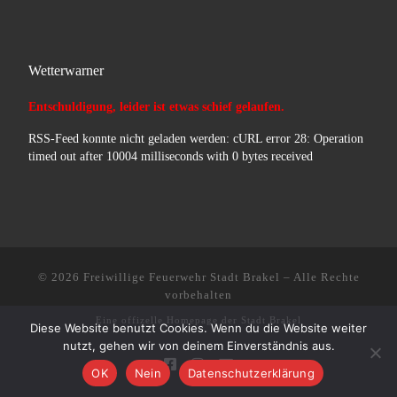
Wetterwarner
Entschuldigung, leider ist etwas schief gelaufen.
RSS-Feed konnte nicht geladen werden: cURL error 28: Operation
timed out after 10004 milliseconds with 0 bytes received
© 2026
Freiwillige Feuerwehr Stadt Brakel
–
Alle Rechte
vorbehalten
Eine offizelle Homepage der
Stadt Brakel
Diese Website benutzt Cookies. Wenn du die Website weiter
nutzt, gehen wir von deinem Einverständnis aus.
OK
Nein
Datenschutzerklärung