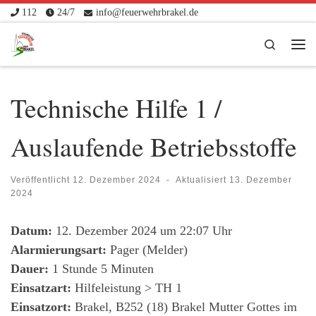
112
24/7
info@feuerwehrbrakel.de
Zum Inhalt springen
Search
Me
Technische Hilfe 1 /
Auslaufende Betriebsstoffe
Veröffentlicht
12. Dezember 2024
-
Aktualisiert
13. Dezember
2024
Datum:
12. Dezember 2024 um 22:07 Uhr
Alarmierungsart:
Pager (Melder)
Dauer:
1 Stunde 5 Minuten
Einsatzart:
Hilfeleistung > TH 1
Einsatzort:
Brakel, B252 (18) Brakel Mutter Gottes im