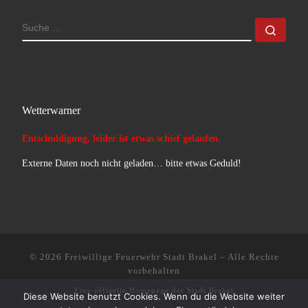
SUCHE
Such
Wetterwarner
Entschuldigung, leider ist etwas schief gelaufen.
Externe Daten noch nicht geladen… bitte etwas Geduld!
© 2026
Freiwillige Feuerwehr Stadt Brakel
–
Alle Rechte
vorbehalten
Eine offizelle Homepage der
Stadt Brakel
Diese Website benutzt Cookies. Wenn du die Website weiter