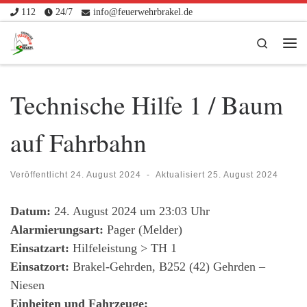
112
24/7
info@feuerwehrbrakel.de
Zum Inhalt springen
Search
Me
Technische Hilfe 1 / Baum
auf Fahrbahn
Veröffentlicht
24. August 2024
-
Aktualisiert
25. August 2024
Datum:
24. August 2024 um 23:03 Uhr
Alarmierungsart:
Pager (Melder)
Einsatzart:
Hilfeleistung > TH 1
Einsatzort:
Brakel-Gehrden, B252 (42) Gehrden –
Niesen
Einheiten und Fahrzeuge: