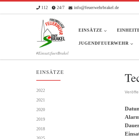
112
24/7
info@feuerwehrbrakel.de
Zum Inhalt springen
EINSÄTZE
EINHEIT
JUGENDFEUERWEHR
#EinsatzfuerBrakel
EINSÄTZE
Te
2022
Veröffe
2021
Datu
2020
Alarm
2019
Dauer
2018
Einsa
2025