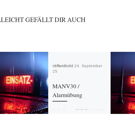
LLEICHT GEFÄLLT DIR AUCH
Veröffentlicht
24. September
2025
MANV30 /
Alarmübung
Anforderung BHP 50 durch die
Abteilung Bevölkerungsschutz
Kreis Höxter zur jährlichen
Überprüfung der