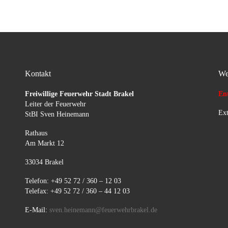
HilfsorganisationenTätigkeiten
der Feuerwehr:ELW1:
Führung Bereitstellungsraum
und Einschleusung der
beteiligten […]
Kontakt
We
Freiwillige Feuerwehr Stadt Brakel
Ent
Leiter der Feuerwehr
Ext
StBI Sven Heinemann
Rathaus
Am Markt 12
33034 Brakel
Telefon: +49 52 72 / 360 – 12 03
Telefax: +49 52 72 / 360 – 44 12 03
E-Mail:
sven.heinemann@feuerwehrbrakel.de