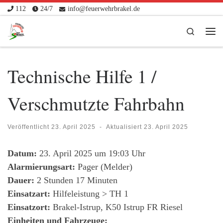
112
24/7
info@feuerwehrbrakel.de
Zum Inhalt springen
Search
Me
Technische Hilfe 1 /
Verschmutzte Fahrbahn
Veröffentlicht
23. April 2025
-
Aktualisiert
23. April 2025
Datum:
23. April 2025 um 19:03 Uhr
Alarmierungsart:
Pager (Melder)
Dauer:
2 Stunden 17 Minuten
Einsatzart:
Hilfeleistung > TH 1
Einsatzort:
Brakel-Istrup, K50 Istrup FR Riesel
Einheiten und Fahrzeuge: