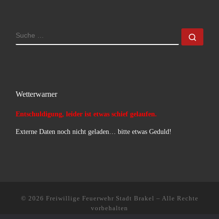
SUCHE
Such
Wetterwarner
Entschuldigung, leider ist etwas schief gelaufen.
Externe Daten noch nicht geladen… bitte etwas Geduld!
© 2026
Freiwillige Feuerwehr Stadt Brakel
–
Alle Rechte
vorbehalten